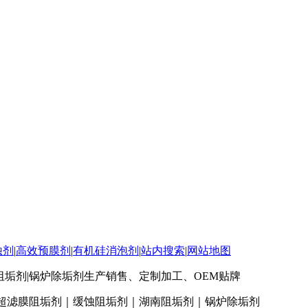
蚀剂
|
高效预膜剂
|
有机硅消泡剂
|
站内搜索
|
网站地图
南阻垢剂|锅炉除垢剂生产销售、定制加工、OEM贴牌
超滤膜阻垢剂｜缓蚀阻垢剂｜湖南阻垢剂｜锅炉除垢剂