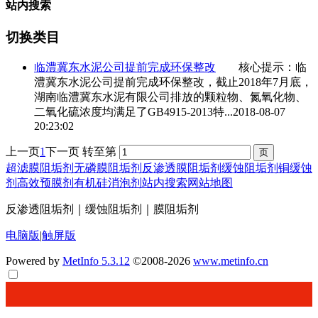
站内搜索
切换类目
临澧冀东水泥公司
提前完成环保整改
核心提示：
临
澧冀东水泥公司
提前完成环保整改，截止2018年7月底，
湖南临澧冀东水泥有限公司排放的颗粒物、氮氧化物、
二氧化硫浓度均满足了GB4915-2013特...
2018-08-07
20:23:02
上一页
1
下一页
转至第
超滤膜阻垢剂
无磷膜阻垢剂
反渗透膜阻垢剂
缓蚀阻垢剂
铜缓蚀
剂
高效预膜剂
有机硅消泡剂
站内搜索
网站地图
反渗透阻垢剂｜缓蚀阻垢剂｜膜阻垢剂
电脑版
|
触屏版
Powered by
MetInfo 5.3.12
©2008-2026
www.metinfo.cn